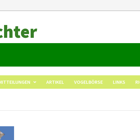
chter
MITTEILUNGEN
ARTIKEL
VOGELBÖRSE
LINKS
R