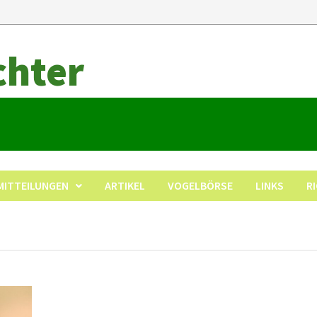
chter
MITTEILUNGEN
ARTIKEL
VOGELBÖRSE
LINKS
R