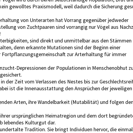
ein gewolltes Praxismodell, weil dadurch die Sicherung ge
erhaltung von Unterarten hat Vorrang gegenüber jedweder
tellung von Zuchtpaaren sind vorrangig nur Vögel aus Nach
!
erbigkeiten, sind direkt und unmittelbar aus den Stämmen
lten, denn erkannte Mutationen sind der Beginn einer
r Fortpflanzungsgemeinschaft zur Arterhaltung für immer
Inzucht-Depressionen der Populationen in Menschenobhut z
gesichert.
n der Zeit vom Verlassen des Nestes bis zur Geschlechtsreif
abei ist die Innenausstattung den Ansprüchen der jeweiligen
enden Arten, ihre Wandelbarkeit (Mutabilität) und folgen de
k ihrer ursprünglichen Heimatregion und dem dort begründe
b lebendes Kulturgut dar.
ndertalte Tradition. Sie bringt Individuen hervor, die einmal