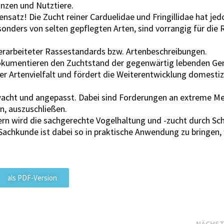
anzen und Nutztiere.
nsatz! Die Zucht reiner Carduelidae und Fringillidae hat jed
onders von selten gepflegten Arten, sind vorrangig für die 
erarbeiteter Rassestandards bzw. Artenbeschreibungen.
okumentieren den Zuchtstand der gegenwärtig lebenden Gen
er Artenvielfalt und fördert die Weiterentwicklung domestiz
acht und angepasst. Dabei sind Forderungen an extreme M
n, auszuschließen.
ern wird die sachgerechte Vogelhaltung und -zucht durch Sc
e Sachkunde ist dabei so in praktische Anwendung zu bringen, 
als PDF-Version
NÄCHST