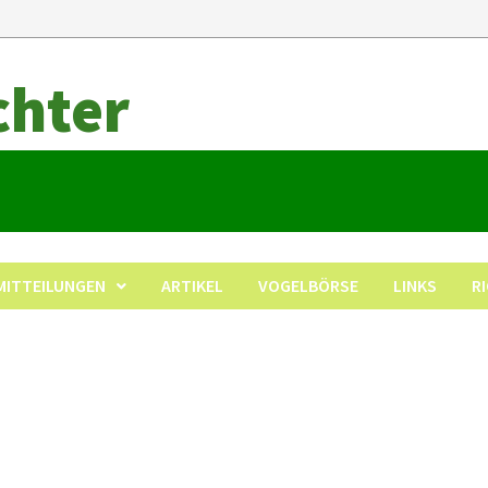
chter
MITTEILUNGEN
ARTIKEL
VOGELBÖRSE
LINKS
R