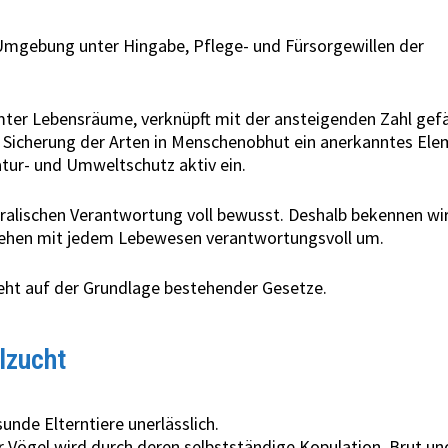
r Umgebung unter Hingabe, Pflege- und Fürsorgewillen der
er Lebensräume, verknüpft mit der ansteigenden Zahl gef
d Sicherung der Arten in Menschenobhut ein anerkanntes El
atur- und Umweltschutz aktiv ein.
ralischen Verantwortung voll bewusst. Deshalb bekennen wir
gehen mit jedem Lebewesen verantwortungsvoll um.
eht auf der Grundlage bestehender Gesetze.
lzucht
sunde Elterntiere unerlässlich.
Vögel wird durch deren selbstständige Kopulation, Brut un