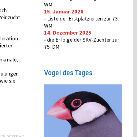
WM
och
15. Januar 2026
Reinzucht
-
Liste der Erstplatzierten zur 73.
WM
14. Dezember 2025
eration.
-
die Erfolge der SKV-Züchter zur
ierter
75. DM
erkmale,
Vogel des Tages
hulungen
wie sie
ER BEITRAG