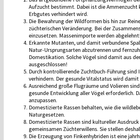
Aufzucht bestimmt. Dabei ist die Ammenzucht k
Erbgutes verhindert wird.
Die Bewahrung der Wildformen bis hin zur Rein
züchterischen Veränderung. Bei der Zusammens
einzusetzen. Massenimporte werden abgelehnt
Erkannte Mutanten, und damit verbundene Spalt
Natur-Ursprungsarten abzutrennen und fernzuha
Domestikation. Solche Vögel sind damit aus de
ausgeschlossen!
Durch kontrollierende Zuchtbuch-Führung sind 
verhindern. Der gesunde Vitalstatus wird damit 
Ausreichend große Flugräume und Volieren sind i
gesunde Entwicklung aller Vögel erforderlich. D
anzupassen.
Domestizierte Rassen behalten, wie die wildleb
Naturgesetzen.
Domestizierte Rassen sind kultureller Ausdruc
gemeinsamen Züchterwillens. Sie stellen deshal
Die Erzeugung von Finkenhybriden ist eine jahrhu